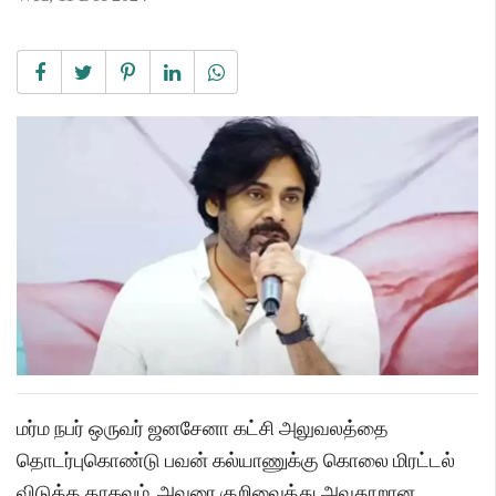
மர்ம நபர் ஒருவர் ஜனசேனா கட்சி அலுவலத்தை
தொடர்புகொண்டு பவன் கல்யாணுக்கு கொலை மிரட்டல்
விடுத்த தாகவும், அவரை குறிவைத்து அவதூறான