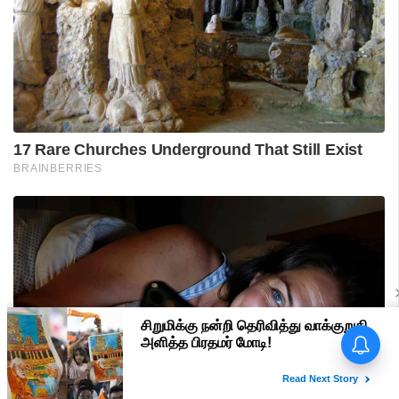
பிரதமர் மோடி வருகை -
மதுரையில் 'Go Back Modi'
போஸ்டர்களால் பரபரப்பு!