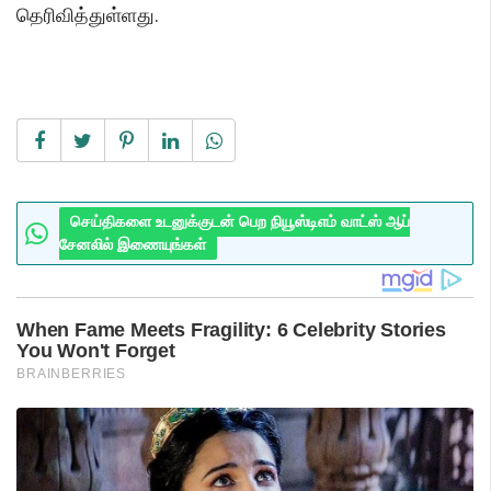
தெரிவித்துள்ளது.
செய்திகளை உடனுக்குடன் பெற நியூஸ்டிஎம் வாட்ஸ் ஆப்
சேனலில் இணையுங்கள்