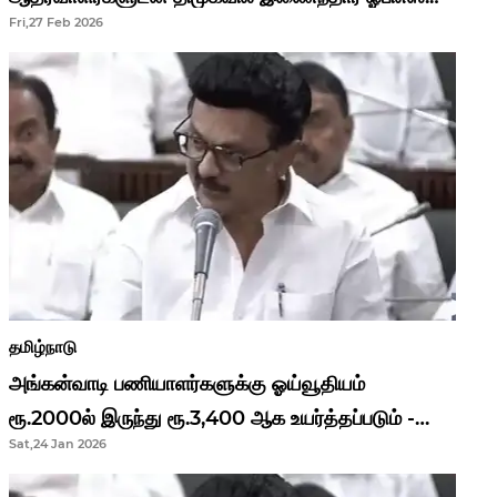
Fri,27 Feb 2026
தமிழ்நாடு
அங்கன்வாடி பணியாளர்களுக்கு ஓய்வூதியம்
ரூ.2000ல் இருந்து ரூ.3,400 ஆக உயர்த்தப்படும் -
Sat,24 Jan 2026
முதல்வர் மு.க.ஸ்டாலின்..!