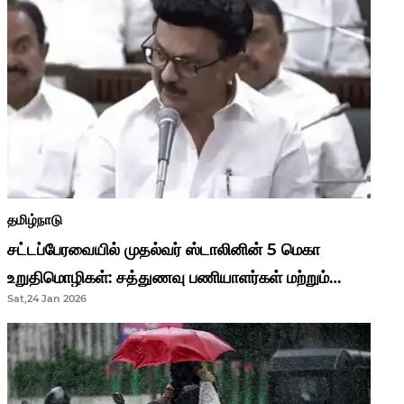
தமிழ்நாடு
சட்டப்பேரவையில் முதல்வர் ஸ்டாலினின் 5 மெகா
உறுதிமொழிகள்: சத்துணவு பணியாளர்கள் மற்றும்
Sat,24 Jan 2026
ஆசிரியர்களுக்கு ஜாக்பாட்!