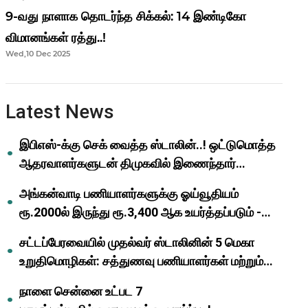
9-வது நாளாக தொடர்ந்த சிக்கல்: 14 இண்டிகோ
விமானங்கள் ரத்து..!
Wed,10 Dec 2025
Latest News
இபிஎஸ்-க்கு செக் வைத்த ஸ்டாலின்..! ஒட்டுமொத்த
ஆதரவாளர்களுடன் திமுகவில் இணைந்தார்
ஓபிஎஸ்..!
அங்கன்வாடி பணியாளர்களுக்கு ஓய்வூதியம்
ரூ.2000ல் இருந்து ரூ.3,400 ஆக உயர்த்தப்படும் -
முதல்வர் மு.க.ஸ்டாலின்..!
சட்டப்பேரவையில் முதல்வர் ஸ்டாலினின் 5 மெகா
உறுதிமொழிகள்: சத்துணவு பணியாளர்கள் மற்றும்
ஆசிரியர்களுக்கு ஜாக்பாட்!
நாளை சென்னை உட்பட 7