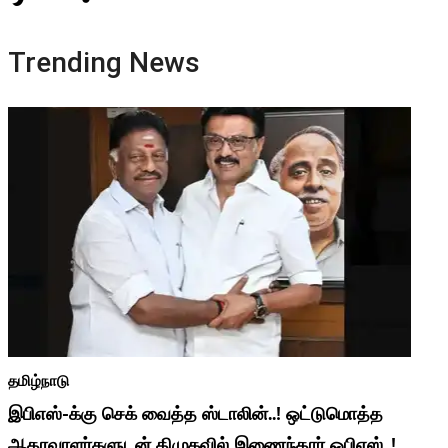
Trending News
தமிழ்நாடு
இபிஎஸ்-க்கு செக் வைத்த ஸ்டாலின்..! ஒட்டுமொத்த
ஆதரவாளர்களுடன் திமுகவில் இணைந்தார் ஓபிஎஸ்..!