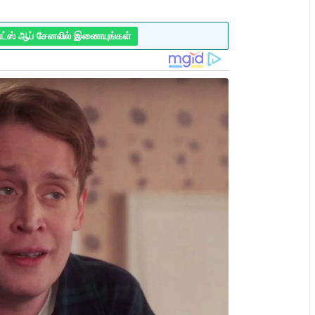
ாட்ஸ் ஆப் சேனலில் இணையுங்கள்