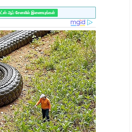
ாட்ஸ் ஆப் சேனலில் இணையுங்கள்