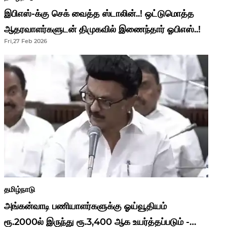
இபிஎஸ்-க்கு செக் வைத்த ஸ்டாலின்..! ஒட்டுமொத்த
ஆதரவாளர்களுடன் திமுகவில் இணைந்தார் ஓபிஎஸ்..!
Fri,27 Feb 2026
தமிழ்நாடு
அங்கன்வாடி பணியாளர்களுக்கு ஓய்வூதியம்
ரூ.2000ல் இருந்து ரூ.3,400 ஆக உயர்த்தப்படும் -