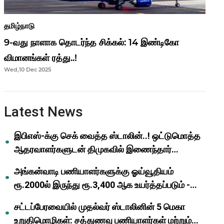
தமிழ்நாடு
9-வது நாளாக தொடர்ந்த சிக்கல்: 14 இண்டிகோ
விமானங்கள் ரத்து..!
Wed,10 Dec 2025
Latest News
இபிஎஸ்-க்கு செக் வைத்த ஸ்டாலின்..! ஒட்டுமொத்த
ஆதரவாளர்களுடன் திமுகவில் இணைந்தார்
ஓபிஎஸ்..!
அங்கன்வாடி பணியாளர்களுக்கு ஓய்வூதியம்
ரூ.2000ல் இருந்து ரூ.3,400 ஆக உயர்த்தப்படும் -
முதல்வர் மு.க.ஸ்டாலின்..!
சட்டப்பேரவையில் முதல்வர் ஸ்டாலினின் 5 மெகா
உறுதிமொழிகள்: சத்துணவு பணியாளர்கள் மற்றும்