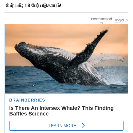
பேர் பலி; 18 பேர் படுகாயம்!