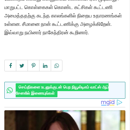
மாறுபட்ட கொள்கைகள் கொண்ட கட்சிகள் கூட்டணி
அமைத்ததற்கு கடந்த காலங்களில் நிறைய உதாரணங்கள்
உள்ளன. சீமானை நான் கூட்டணிக்கு அழைக்கிறேன்.
இவ்வாறு நயினார் நாகேந்திரன் கூறினார்.
செய்திகளை உடனுக்குடன் பெற நியூஸ்டிஎம் வாட்ஸ் ஆப்
சேனலில் இணையுங்கள்