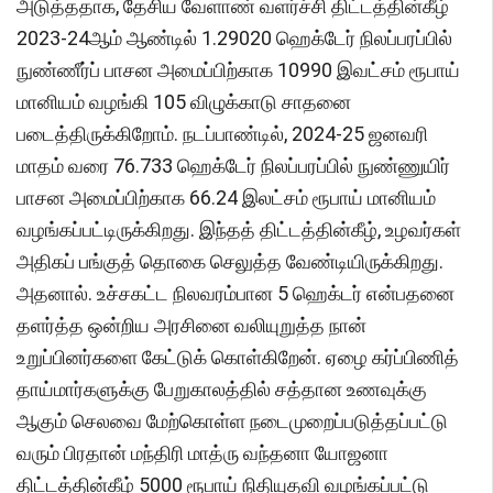
அடுத்ததாக, தேசிய வேளாண் வளர்ச்சி திட்டத்தின்கீழ்
2023-24ஆம் ஆண்டில் 1.29020 ஹெக்டேர் நிலப்பரப்பில்
நுண்ணீர்ப் பாசன அமைப்பிற்காக 10990 இவட்சம் ரூபாய்
மானியம் வழங்கி 105 விழுக்காடு சாதனை
படைத்திருக்கிறோம். நடப்பாண்டில், 2024-25 ஜனவரி
மாதம் வரை 76.733 ஹெக்டேர் நிலப்பரப்பில் நுண்ணுயிர்
பாசன அமைப்பிற்காக 66.24 இலட்சம் ரூபாய் மானியம்
வழங்கப்பட்டிருக்கிறது. இந்தத் திட்டத்தின்கீழ், உழவர்கள்
அதிகப் பங்குத் தொகை செலுத்த வேண்டியிருக்கிறது.
அதனால். உச்சகட்ட நிலவரம்பான 5 ஹெக்டர் என்பதனை
தளர்த்த ஒன்றிய அரசினை வலியுறுத்த நான்
உறுப்பினர்களை கேட்டுக் கொள்கிறேன். ஏழை கர்ப்பிணித்
தாய்மார்களுக்கு பேறுகாலத்தில் சத்தான உணவுக்கு
ஆகும் செலவை மேற்கொள்ள நடைமுறைப்படுத்தப்பட்டு
வரும் பிரதான் மந்திரி மாத்ரு வந்தனா யோஜனா
திட்டத்தின்கீழ் 5000 ரூபாய் நிதியுதவி வழங்கப்பட்டு