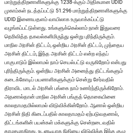
மாற்றுத்திறனாளிகளுக்கு 1238-க்கும் அதிகமான UDID
முகாம்கள் நடத்தப்பட்டு 51.296 மாற்றுத்திறனாளிகளுக்கு
UDID இணையதளம் வாயிலாக உருவாக்கப்பட்டு
வழங்கப்பட்டுள்ளது. உங்களுக்கெல்லாம் நான் இதுவரை
தெரிவித்த தகவல்களிமிருந்து ஒன்று புரிந்திருக்கும்.
மாநில அரசின் திட்டம், ஒன்றிய அரசின் திட்டம், முந்தைய
அரசின் திட்டம், இந்த அரசின் திட்டம் என்ற எந்தப்
பாகுபாடும் இல்லாமல் நாம் செயல்பட்டு வருகிறோம் என்பது
புரிந்திருக்கும். ஒன்றிய அரசின் அனைத்து திட்டங்களும்
கடைக்கோடிப் பயனாளிகளுக்கும் சென்று சேர்வதில்
திராவிட மாடல் அரசின் பங்கை நாம் உணர்ந்திருக்கிறோம்.
அதனால்தான் மாநில அரசின் பங்குத் தொகையினை
காலதாமதமில்லாமல் விடுவிக்கின்றோம். ஆனால் ஒன்றிய
அரசின் நிதி கிடைப்பதில் காலதாமதம் ஏற்படுவதனால்,
திட்டங்களின் பயன்கள் மக்களுக்கு சென்றடைவதில்
தாமதமாகிறது. உடனடியாக நிதியை விடுவிக்க இந்த குழு