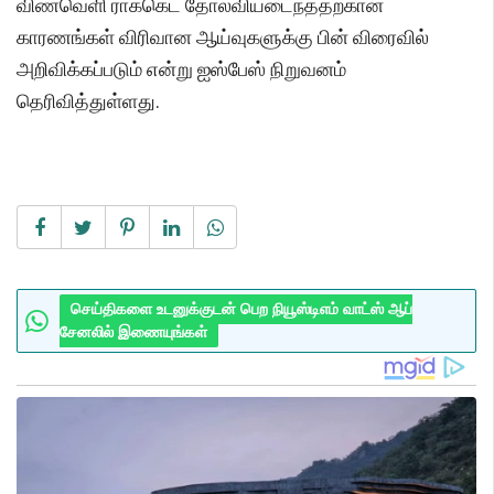
விண்வெளி ராக்கெட் தோல்வியடைந்ததற்கான
காரணங்கள் விரிவான ஆய்வுகளுக்கு பின் விரைவில்
அறிவிக்கப்படும் என்று ஐஸ்பேஸ் நிறுவனம்
தெரிவித்துள்ளது.
செய்திகளை உடனுக்குடன் பெற நியூஸ்டிஎம் வாட்ஸ் ஆப்
சேனலில் இணையுங்கள்