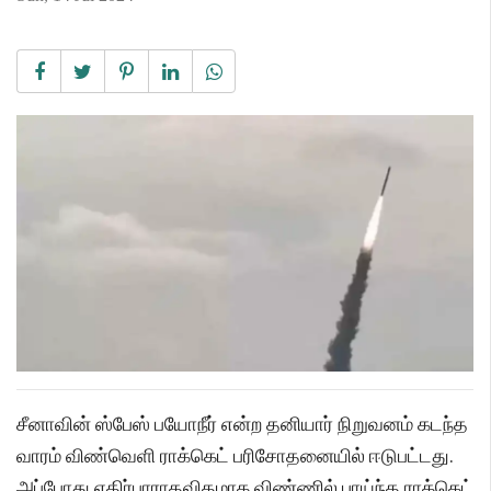
சீனாவின் ஸ்பேஸ் பயோநீர் என்ற தனியார் நிறுவனம் கடந்த
வாரம் விண்வெளி ராக்கெட் பரிசோதனையில் ஈடுபட்டது.
அப்போது எதிர்பாராதவிதமாக விண்ணில் பாய்ந்த ராக்கெட்