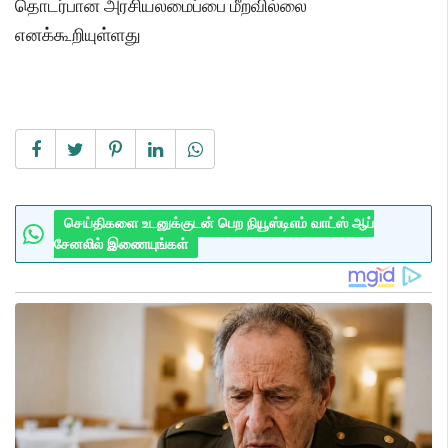
தொடர்பான அரசியலமைப்பை மீறவில்லை
எனக்கூறியுள்ளது
செய்திகளை உடனுக்குடன் பெற நியூஸ்டிஎம் வாட்ஸ் ஆப்
சேனலில் இணையுங்கள்