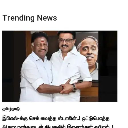
Trending News
தமிழ்நாடு
இபிஎஸ்-க்கு செக் வைத்த ஸ்டாலின்..! ஒட்டுமொத்த
ஆதரவாளர்களுடன் திமுகவில் இணைந்தார் ஓபிஎஸ்..!