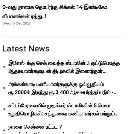
9-வது நாளாக தொடர்ந்த சிக்கல்: 14 இண்டிகோ
விமானங்கள் ரத்து..!
Wed,10 Dec 2025
Latest News
இபிஎஸ்-க்கு செக் வைத்த ஸ்டாலின்..! ஒட்டுமொத்த
ஆதரவாளர்களுடன் திமுகவில் இணைந்தார்
ஓபிஎஸ்..!
அங்கன்வாடி பணியாளர்களுக்கு ஓய்வூதியம்
ரூ.2000ல் இருந்து ரூ.3,400 ஆக உயர்த்தப்படும் -
முதல்வர் மு.க.ஸ்டாலின்..!
சட்டப்பேரவையில் முதல்வர் ஸ்டாலினின் 5 மெகா
உறுதிமொழிகள்: சத்துணவு பணியாளர்கள் மற்றும்
ஆசிரியர்களுக்கு ஜாக்பாட்!
நாளை சென்னை உட்பட 7