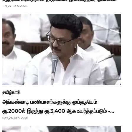
Fri,27 Feb 2026
தமிழ்நாடு
அங்கன்வாடி பணியாளர்களுக்கு ஓய்வூதியம்
ரூ.2000ல் இருந்து ரூ.3,400 ஆக உயர்த்தப்படும் -
Sat,24 Jan 2026
முதல்வர் மு.க.ஸ்டாலின்..!