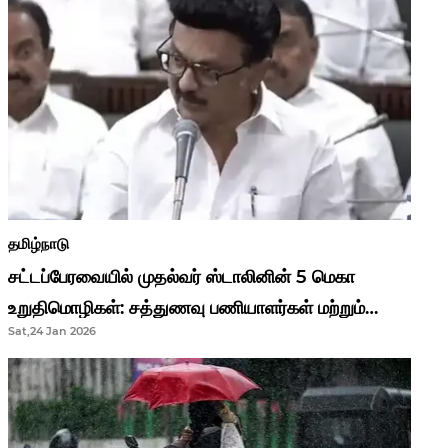
தமிழ்நாடு
சட்டப்பேரவையில் முதல்வர் ஸ்டாலினின் 5 மெகா
உறுதிமொழிகள்: சத்துணவு பணியாளர்கள் மற்றும்
Sat,24 Jan 2026
ஆசிரியர்களுக்கு ஜாக்பாட்!