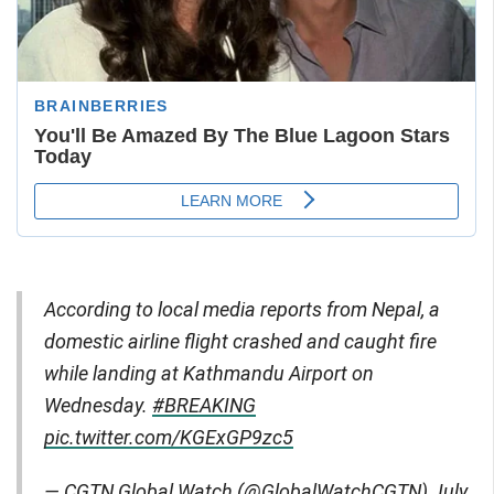
According to local media reports from Nepal, a
domestic airline flight crashed and caught fire
while landing at Kathmandu Airport on
Wednesday.
#BREAKING
pic.twitter.com/KGExGP9zc5
— CGTN Global Watch (@GlobalWatchCGTN)
July