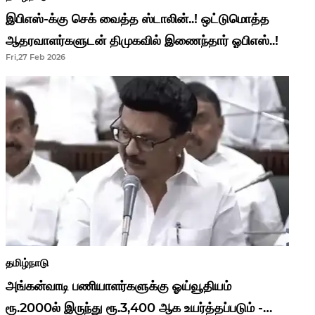
இபிஎஸ்-க்கு செக் வைத்த ஸ்டாலின்..! ஒட்டுமொத்த
ஆதரவாளர்களுடன் திமுகவில் இணைந்தார் ஓபிஎஸ்..!
Fri,27 Feb 2026
தமிழ்நாடு
அங்கன்வாடி பணியாளர்களுக்கு ஓய்வூதியம்
ரூ.2000ல் இருந்து ரூ.3,400 ஆக உயர்த்தப்படும் -