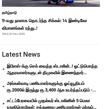
தமிழ்நாடு
9-வது நாளாக தொடர்ந்த சிக்கல்: 14 இண்டிகோ
விமானங்கள் ரத்து..!
Wed,10 Dec 2025
Latest News
இபிஎஸ்-க்கு செக் வைத்த ஸ்டாலின்..! ஒட்டுமொத்த
ஆதரவாளர்களுடன் திமுகவில் இணைந்தார்
ஓபிஎஸ்..!
அங்கன்வாடி பணியாளர்களுக்கு ஓய்வூதியம்
ரூ.2000ல் இருந்து ரூ.3,400 ஆக உயர்த்தப்படும் -
முதல்வர் மு.க.ஸ்டாலின்..!
சட்டப்பேரவையில் முதல்வர் ஸ்டாலினின் 5 மெகா
உறுதிமொழிகள்: சத்துணவு பணியாளர்கள் மற்றும்