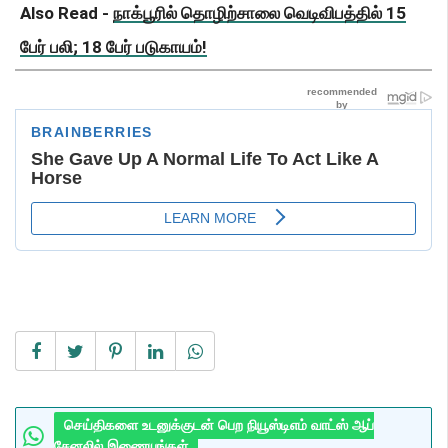
Also Read -
நாக்பூரில் தொழிற்சாலை வெடிவிபத்தில் 15
பேர் பலி; 18 பேர் படுகாயம்!
செய்திகளை உடனுக்குடன் பெற நியூஸ்டிஎம் வாட்ஸ் ஆப்
சேனலில் இணையுங்கள்