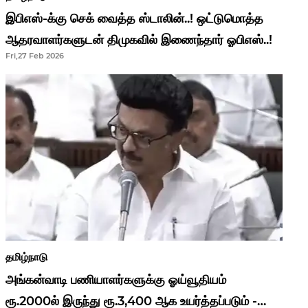
இபிஎஸ்-க்கு செக் வைத்த ஸ்டாலின்..! ஒட்டுமொத்த
ஆதரவாளர்களுடன் திமுகவில் இணைந்தார் ஓபிஎஸ்..!
Fri,27 Feb 2026
தமிழ்நாடு
அங்கன்வாடி பணியாளர்களுக்கு ஓய்வூதியம்
ரூ.2000ல் இருந்து ரூ.3,400 ஆக உயர்த்தப்படும் -