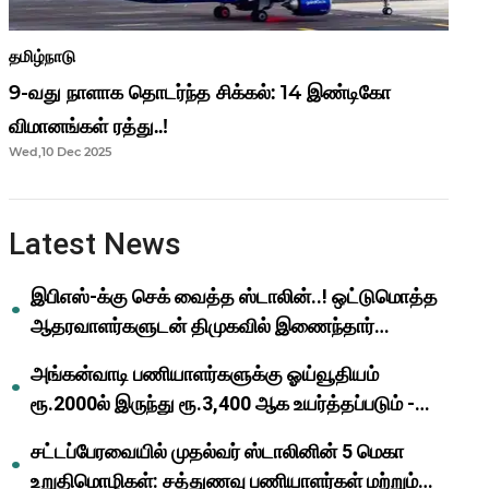
தமிழ்நாடு
9-வது நாளாக தொடர்ந்த சிக்கல்: 14 இண்டிகோ
விமானங்கள் ரத்து..!
Wed,10 Dec 2025
Latest News
இபிஎஸ்-க்கு செக் வைத்த ஸ்டாலின்..! ஒட்டுமொத்த
ஆதரவாளர்களுடன் திமுகவில் இணைந்தார்
ஓபிஎஸ்..!
அங்கன்வாடி பணியாளர்களுக்கு ஓய்வூதியம்
ரூ.2000ல் இருந்து ரூ.3,400 ஆக உயர்த்தப்படும் -
முதல்வர் மு.க.ஸ்டாலின்..!
சட்டப்பேரவையில் முதல்வர் ஸ்டாலினின் 5 மெகா
உறுதிமொழிகள்: சத்துணவு பணியாளர்கள் மற்றும்