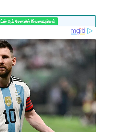
ாட்ஸ் ஆப் சேனலில் இணையுங்கள்