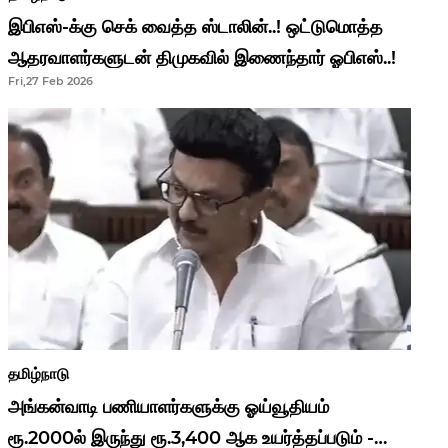
இபிஎஸ்-க்கு செக் வைத்த ஸ்டாலின்..! ஒட்டுமொத்த
ஆதரவாளர்களுடன் திமுகவில் இணைந்தார் ஓபிஎஸ்..!
Fri,27 Feb 2026
தமிழ்நாடு
அங்கன்வாடி பணியாளர்களுக்கு ஓய்வூதியம்
ரூ.2000ல் இருந்து ரூ.3,400 ஆக உயர்த்தப்படும் -