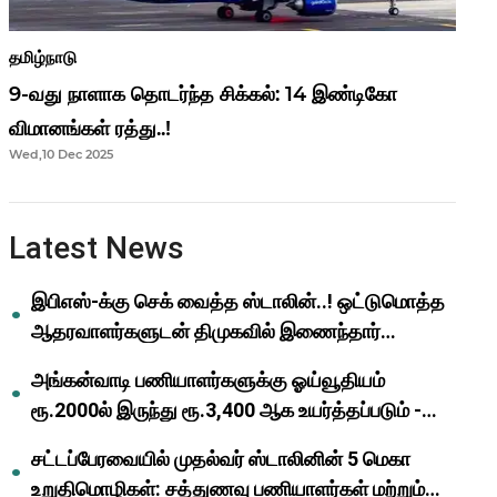
தமிழ்நாடு
9-வது நாளாக தொடர்ந்த சிக்கல்: 14 இண்டிகோ
விமானங்கள் ரத்து..!
Wed,10 Dec 2025
Latest News
இபிஎஸ்-க்கு செக் வைத்த ஸ்டாலின்..! ஒட்டுமொத்த
ஆதரவாளர்களுடன் திமுகவில் இணைந்தார்
ஓபிஎஸ்..!
அங்கன்வாடி பணியாளர்களுக்கு ஓய்வூதியம்
ரூ.2000ல் இருந்து ரூ.3,400 ஆக உயர்த்தப்படும் -
முதல்வர் மு.க.ஸ்டாலின்..!
சட்டப்பேரவையில் முதல்வர் ஸ்டாலினின் 5 மெகா
உறுதிமொழிகள்: சத்துணவு பணியாளர்கள் மற்றும்