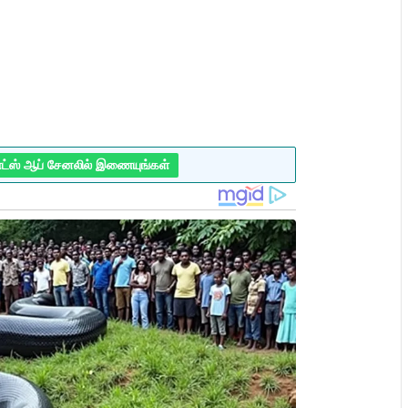
ாட்ஸ் ஆப் சேனலில் இணையுங்கள்