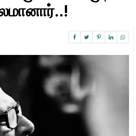
லமானார்..!