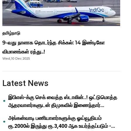
தமிழ்நாடு
9-வது நாளாக தொடர்ந்த சிக்கல்: 14 இண்டிகோ
விமானங்கள் ரத்து..!
Wed,10 Dec 2025
Latest News
இபிஎஸ்-க்கு செக் வைத்த ஸ்டாலின்..! ஒட்டுமொத்த
ஆதரவாளர்களுடன் திமுகவில் இணைந்தார்
ஓபிஎஸ்..!
அங்கன்வாடி பணியாளர்களுக்கு ஓய்வூதியம்
ரூ.2000ல் இருந்து ரூ.3,400 ஆக உயர்த்தப்படும் -