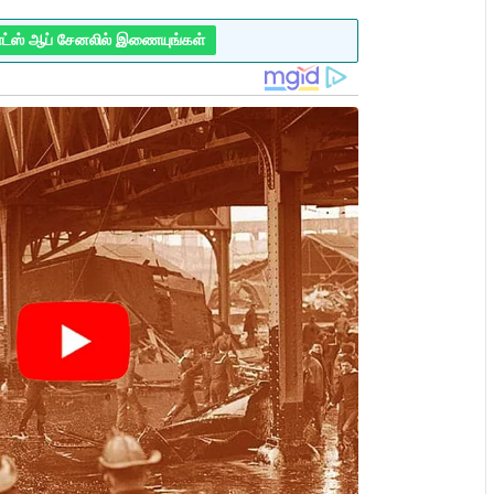
ாட்ஸ் ஆப் சேனலில் இணையுங்கள்