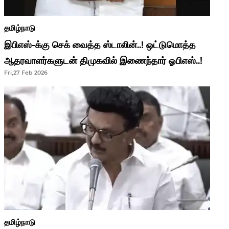
தமிழ்நாடு
இபிஎஸ்-க்கு செக் வைத்த ஸ்டாலின்..! ஒட்டுமொத்த
ஆதரவாளர்களுடன் திமுகவில் இணைந்தார் ஓபிஎஸ்..!
Fri,27 Feb 2026
தமிழ்நாடு