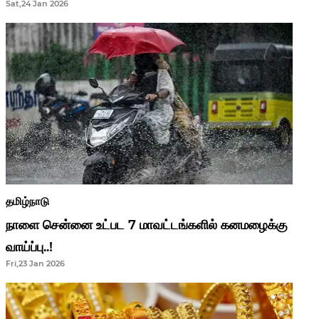
Sat,24 Jan 2026
ஆசிரியர்களுக்கு ஜாக்பாட்!
தமிழ்நாடு
நாளை சென்னை உட்பட 7 மாவட்டங்களில் கனமழைக்கு
வாய்ப்பு..!
Fri,23 Jan 2026