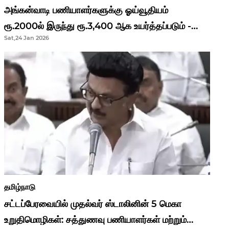
அங்கன்வாடி பணியாளர்களுக்கு ஓய்வூதியம்
ரூ.2000ல் இருந்து ரூ.3,400 ஆக உயர்த்தப்படும் -
Sat,24 Jan 2026
முதல்வர் மு.க.ஸ்டாலின்..!
தமிழ்நாடு
சட்டப்பேரவையில் முதல்வர் ஸ்டாலினின் 5 மெகா
உறுதிமொழிகள்: சத்துணவு பணியாளர்கள் மற்றும்