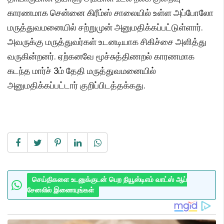
காரணமாக சென்னை கிரீம்ஸ் சாலையில் உள்ள அப்போலோ
மருத்துவமனையில் சற்றுமுன் அனுமதிக்கப்பட்டுள்ளார்.
அவருக்கு மருத்துவர்கள் உடனடியாக சிகிச்சை அளித்து
வருகின்றனர். ஏற்கனவே மூச்சுத்திணறல் காரணமாக
கடந்த மார்ச் 3ம் தேதி மருத்துவமனையில்
அனுமதிக்கப்பட்டார் குறிப்பிடத்தக்கது.
செய்திகளை உடனுக்குடன் பெற நியூஸ்டிஎம் வாட்ஸ் ஆப்
சேனலில் இணையுங்கள்