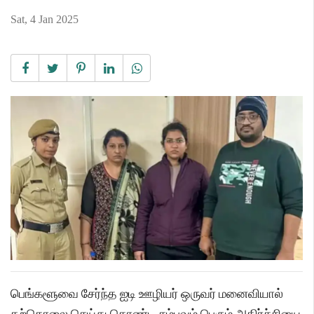
Sat, 4 Jan 2025
பெங்களூவை சேர்ந்த ஐடி ஊழியர் ஒருவர் மனைவியால்
தற்கொலை செய்து கொண்ட சம்பவம் பெரும் அதிர்ச்சியை