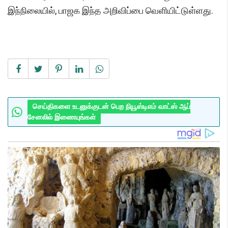
இந்நிலையில், பாஜக இந்த அறிவிப்பை வெளியிட்டுள்ளது.
செய்திகளை உடனுக்குடன் பெற நியூஸ்டிஎம் வாட்ஸ் ஆப்
சேனலில் இணையுங்கள்