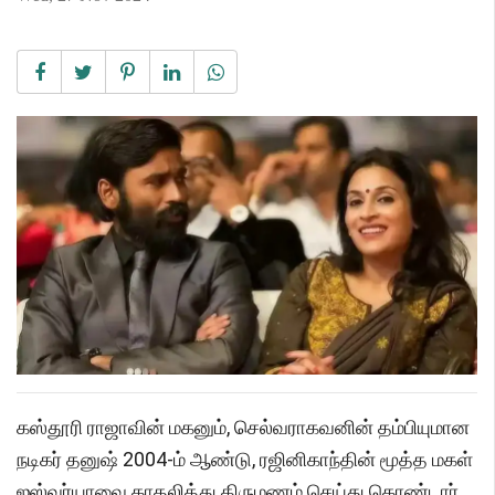
கஸ்தூரி ராஜாவின் மகனும், செல்வராகவனின் தம்பியுமான
நடிகர் தனுஷ் 2004-ம் ஆண்டு, ரஜினிகாந்தின் மூத்த மகள்
ஐஸ்வர்யாவை காதலித்து திருமணம் செய்து கொண்டார்.