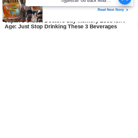
மதுரையில் 'Go Back Modi'
போஸ்டர்களால் பரபரப்பு!