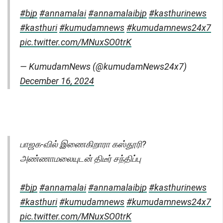
#bjp
#annamalai
#annamalaibjp
#kasthurinews
#kasthuri
#kumudamnews
#kumudamnews24x7
pic.twitter.com/MNuxSO0trK
— KumudamNews (@kumudamNews24x7)
December 16, 2024
பாஜக-வில் இணைகிறாரா கஸ்தூரி?
அண்ணாமலையுடன் திடீர் சந்திப்பு
#bjp
#annamalai
#annamalaibjp
#kasthurinews
#kasthuri
#kumudamnews
#kumudamnews24x7
pic.twitter.com/MNuxSO0trK