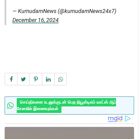
— KumudamNews (@kumudamNews24x7)
December 16, 2024
செய்திகளை உடனுக்குடன் பெற நியூஸ்டிஎம் வாட்ஸ் ஆப்
சேனலில் இணையுங்கள்