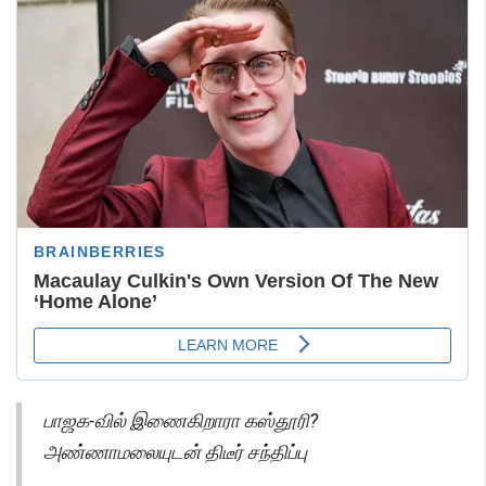
பாஜக-வில் இணைகிறாரா கஸ்தூரி?
அண்ணாமலையுடன் திடீர் சந்திப்பு