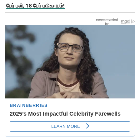
பேர் பலி; 18 பேர் படுகாயம்!