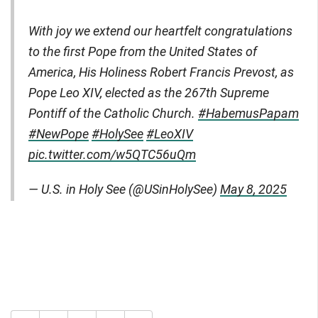
With joy we extend our heartfelt congratulations
to the first Pope from the United States of
America, His Holiness Robert Francis Prevost, as
Pope Leo XIV, elected as the 267th Supreme
Pontiff of the Catholic Church.
#HabemusPapam
#NewPope
#HolySee
#LeoXIV
pic.twitter.com/w5QTC56uQm
— U.S. in Holy See (@USinHolySee)
May 8, 2025