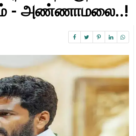
ும் - அண்ணாமலை..!