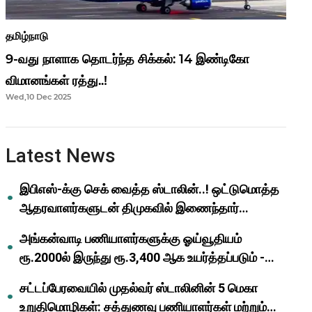
தமிழ்நாடு
9-வது நாளாக தொடர்ந்த சிக்கல்: 14 இண்டிகோ
விமானங்கள் ரத்து..!
Wed,10 Dec 2025
Latest News
இபிஎஸ்-க்கு செக் வைத்த ஸ்டாலின்..! ஒட்டுமொத்த
ஆதரவாளர்களுடன் திமுகவில் இணைந்தார்
ஓபிஎஸ்..!
அங்கன்வாடி பணியாளர்களுக்கு ஓய்வூதியம்
ரூ.2000ல் இருந்து ரூ.3,400 ஆக உயர்த்தப்படும் -
முதல்வர் மு.க.ஸ்டாலின்..!
சட்டப்பேரவையில் முதல்வர் ஸ்டாலினின் 5 மெகா
உறுதிமொழிகள்: சத்துணவு பணியாளர்கள் மற்றும்