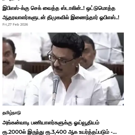
இபிஎஸ்-க்கு செக் வைத்த ஸ்டாலின்..! ஒட்டுமொத்த
ஆதரவாளர்களுடன் திமுகவில் இணைந்தார் ஓபிஎஸ்..!
Fri,27 Feb 2026
தமிழ்நாடு
அங்கன்வாடி பணியாளர்களுக்கு ஓய்வூதியம்
ரூ.2000ல் இருந்து ரூ.3,400 ஆக உயர்த்தப்படும் -