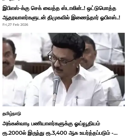
இபிஎஸ்-க்கு செக் வைத்த ஸ்டாலின்..! ஒட்டுமொத்த
ஆதரவாளர்களுடன் திமுகவில் இணைந்தார் ஓபிஎஸ்..!
Fri,27 Feb 2026
தமிழ்நாடு
அங்கன்வாடி பணியாளர்களுக்கு ஓய்வூதியம்
ரூ.2000ல் இருந்து ரூ.3,400 ஆக உயர்த்தப்படும் -