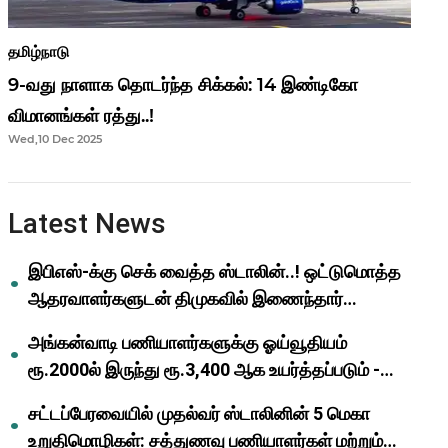
தமிழ்நாடு
9-வது நாளாக தொடர்ந்த சிக்கல்: 14 இண்டிகோ
விமானங்கள் ரத்து..!
Wed,10 Dec 2025
Latest News
இபிஎஸ்-க்கு செக் வைத்த ஸ்டாலின்..! ஒட்டுமொத்த
ஆதரவாளர்களுடன் திமுகவில் இணைந்தார்
ஓபிஎஸ்..!
அங்கன்வாடி பணியாளர்களுக்கு ஓய்வூதியம்
ரூ.2000ல் இருந்து ரூ.3,400 ஆக உயர்த்தப்படும் -
முதல்வர் மு.க.ஸ்டாலின்..!
சட்டப்பேரவையில் முதல்வர் ஸ்டாலினின் 5 மெகா
உறுதிமொழிகள்: சத்துணவு பணியாளர்கள் மற்றும்