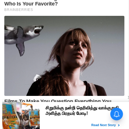
பிரதமர் மோடி வருகை -
மதுரையில் 'Go Back Modi'
போஸ்டர்களால் பரபரப்பு!