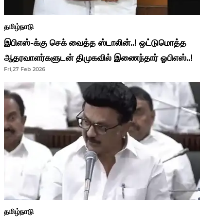
தமிழ்நாடு
இபிஎஸ்-க்கு செக் வைத்த ஸ்டாலின்..! ஒட்டுமொத்த
ஆதரவாளர்களுடன் திமுகவில் இணைந்தார் ஓபிஎஸ்..!
Fri,27 Feb 2026
தமிழ்நாடு