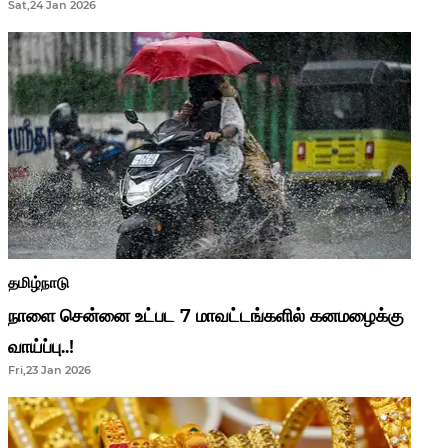
Sat,24 Jan 2026
ஆசிரியர்களுக்கு ஜாக்பாட்!
தமிழ்நாடு
நாளை சென்னை உட்பட 7 மாவட்டங்களில் கனமழைக்கு
வாய்ப்பு..!
Fri,23 Jan 2026