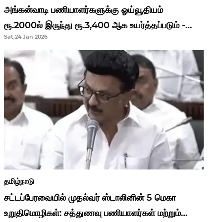
அங்கன்வாடி பணியாளர்களுக்கு ஓய்வூதியம்
ரூ.2000ல் இருந்து ரூ.3,400 ஆக உயர்த்தப்படும் -
Sat,24 Jan 2026
முதல்வர் மு.க.ஸ்டாலின்..!
தமிழ்நாடு
சட்டப்பேரவையில் முதல்வர் ஸ்டாலினின் 5 மெகா
உறுதிமொழிகள்: சத்துணவு பணியாளர்கள் மற்றும்