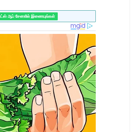
ாட்ஸ் ஆப் சேனலில் இணையுங்கள்