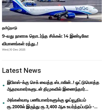
தமிழ்நாடு
9-வது நாளாக தொடர்ந்த சிக்கல்: 14 இண்டிகோ
விமானங்கள் ரத்து..!
Wed,10 Dec 2025
Latest News
இபிஎஸ்-க்கு செக் வைத்த ஸ்டாலின்..! ஒட்டுமொத்த
ஆதரவாளர்களுடன் திமுகவில் இணைந்தார்
ஓபிஎஸ்..!
அங்கன்வாடி பணியாளர்களுக்கு ஓய்வூதியம்
ரூ.2000ல் இருந்து ரூ.3,400 ஆக உயர்த்தப்படும் -