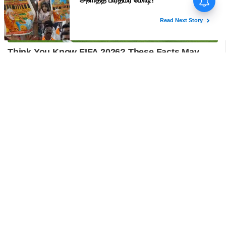
மதுரையில் 'Go Back Modi'
போஸ்டர்களால் பரபரப்பு!