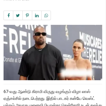
67-வது ஆண்டு கிராமி விருது வழங்கும் விழா லாஸ்
ஏஞ்சல்சில் நடைபெற்றது. இதில் பாடகர் கன்யே வெஸ்ட்
மற்றும் அவரது மனைவி பியான்கா சென்சோரி உடன் கலந்து