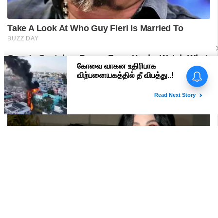
பிரதமர் மோடி வருகை -
மதுரையில் 'Go Back Modi'
போஸ்டர்களால் பரபரப்பு!