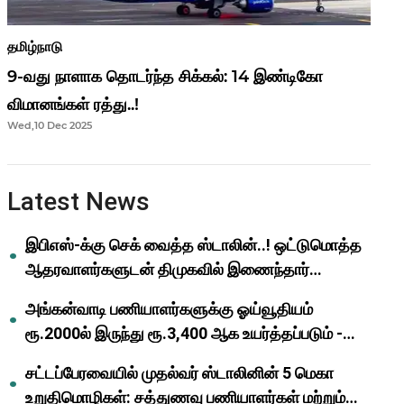
தமிழ்நாடு
9-வது நாளாக தொடர்ந்த சிக்கல்: 14 இண்டிகோ
விமானங்கள் ரத்து..!
Wed,10 Dec 2025
Latest News
இபிஎஸ்-க்கு செக் வைத்த ஸ்டாலின்..! ஒட்டுமொத்த
ஆதரவாளர்களுடன் திமுகவில் இணைந்தார்
ஓபிஎஸ்..!
அங்கன்வாடி பணியாளர்களுக்கு ஓய்வூதியம்
ரூ.2000ல் இருந்து ரூ.3,400 ஆக உயர்த்தப்படும் -
முதல்வர் மு.க.ஸ்டாலின்..!
சட்டப்பேரவையில் முதல்வர் ஸ்டாலினின் 5 மெகா
உறுதிமொழிகள்: சத்துணவு பணியாளர்கள் மற்றும்