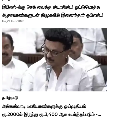
இபிஎஸ்-க்கு செக் வைத்த ஸ்டாலின்..! ஒட்டுமொத்த
ஆதரவாளர்களுடன் திமுகவில் இணைந்தார் ஓபிஎஸ்..!
Fri,27 Feb 2026
தமிழ்நாடு
அங்கன்வாடி பணியாளர்களுக்கு ஓய்வூதியம்
ரூ.2000ல் இருந்து ரூ.3,400 ஆக உயர்த்தப்படும் -