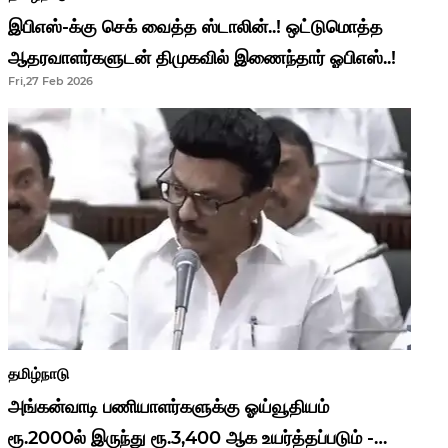
இபிஎஸ்-க்கு செக் வைத்த ஸ்டாலின்..! ஒட்டுமொத்த
ஆதரவாளர்களுடன் திமுகவில் இணைந்தார் ஓபிஎஸ்..!
Fri,27 Feb 2026
தமிழ்நாடு
அங்கன்வாடி பணியாளர்களுக்கு ஓய்வூதியம்
ரூ.2000ல் இருந்து ரூ.3,400 ஆக உயர்த்தப்படும் -