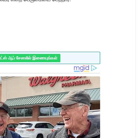
ாட்ஸ் ஆப் சேனலில் இணையுங்கள்