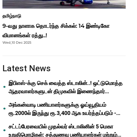
தமிழ்நாடு
9-வது நாளாக தொடர்ந்த சிக்கல்: 14 இண்டிகோ
விமானங்கள் ரத்து..!
Wed,10 Dec 2025
Latest News
இபிஎஸ்-க்கு செக் வைத்த ஸ்டாலின்..! ஒட்டுமொத்த
ஆதரவாளர்களுடன் திமுகவில் இணைந்தார்
ஓபிஎஸ்..!
அங்கன்வாடி பணியாளர்களுக்கு ஓய்வூதியம்
ரூ.2000ல் இருந்து ரூ.3,400 ஆக உயர்த்தப்படும் -
முதல்வர் மு.க.ஸ்டாலின்..!
சட்டப்பேரவையில் முதல்வர் ஸ்டாலினின் 5 மெகா
உறுதிமொழிகள்: சத்துணவு பணியாளர்கள் மற்றும்