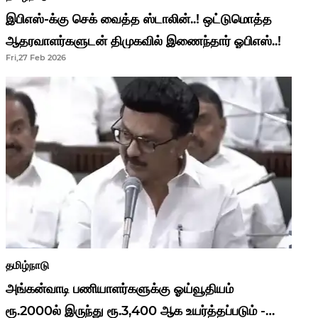
இபிஎஸ்-க்கு செக் வைத்த ஸ்டாலின்..! ஒட்டுமொத்த
ஆதரவாளர்களுடன் திமுகவில் இணைந்தார் ஓபிஎஸ்..!
Fri,27 Feb 2026
தமிழ்நாடு
அங்கன்வாடி பணியாளர்களுக்கு ஓய்வூதியம்
ரூ.2000ல் இருந்து ரூ.3,400 ஆக உயர்த்தப்படும் -