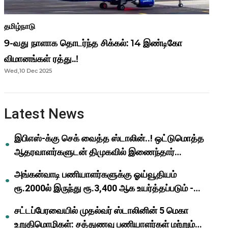
தமிழ்நாடு
9-வது நாளாக தொடர்ந்த சிக்கல்: 14 இண்டிகோ
விமானங்கள் ரத்து..!
Wed,10 Dec 2025
Latest News
இபிஎஸ்-க்கு செக் வைத்த ஸ்டாலின்..! ஒட்டுமொத்த
ஆதரவாளர்களுடன் திமுகவில் இணைந்தார்
ஓபிஎஸ்..!
அங்கன்வாடி பணியாளர்களுக்கு ஓய்வூதியம்
ரூ.2000ல் இருந்து ரூ.3,400 ஆக உயர்த்தப்படும் -
முதல்வர் மு.க.ஸ்டாலின்..!
சட்டப்பேரவையில் முதல்வர் ஸ்டாலினின் 5 மெகா
உறுதிமொழிகள்: சத்துணவு பணியாளர்கள் மற்றும்