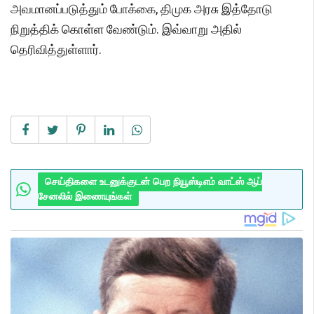
அவமானப்படுத்தும் போக்கை, திமுக அரசு இத்தோடு
நிறுத்திக் கொள்ள வேண்டும். இவ்வாறு அதில்
தெரிவித்துள்ளார்.
செய்திகளை உடனுக்குடன் பெற நியூஸ்டிஎம் வாட்ஸ் ஆப்
சேனலில் இணையுங்கள்