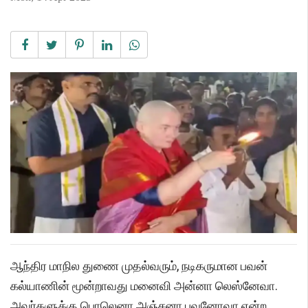
ஆந்திர மாநில துணை முதல்வரும், நடிகருமான பவன்
கல்யாணின் மூன்றாவது மனைவி அன்னா லெஸ்னேவா.
அவர்களுக்கு பொலெனா அஞ்சனா பவனோவா என்ற