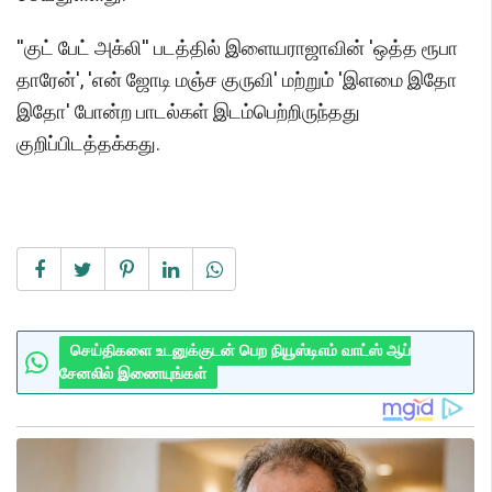
''குட் பேட் அக்லி'' படத்தில் இளையராஜாவின் 'ஒத்த ரூபா
தாரேன்', 'என் ஜோடி மஞ்ச குருவி' மற்றும் 'இளமை இதோ
இதோ' போன்ற பாடல்கள் இடம்பெற்றிருந்தது
குறிப்பிடத்தக்கது.
செய்திகளை உடனுக்குடன் பெற நியூஸ்டிஎம் வாட்ஸ் ஆப்
சேனலில் இணையுங்கள்