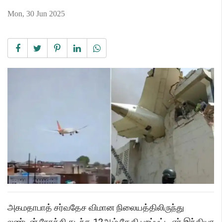
Mon, 30 Jun 2025
அகமதாபாத் சர்வதேச விமான நிலையத்திலிருந்து
லண்டன் நோக்கி கடந்த 12ஆம் தேதி புறப்பட்ட ஏர் இந்தியா