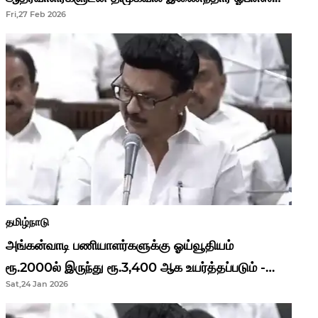
Fri,27 Feb 2026
தமிழ்நாடு
அங்கன்வாடி பணியாளர்களுக்கு ஓய்வூதியம்
ரூ.2000ல் இருந்து ரூ.3,400 ஆக உயர்த்தப்படும் -
Sat,24 Jan 2026
முதல்வர் மு.க.ஸ்டாலின்..!