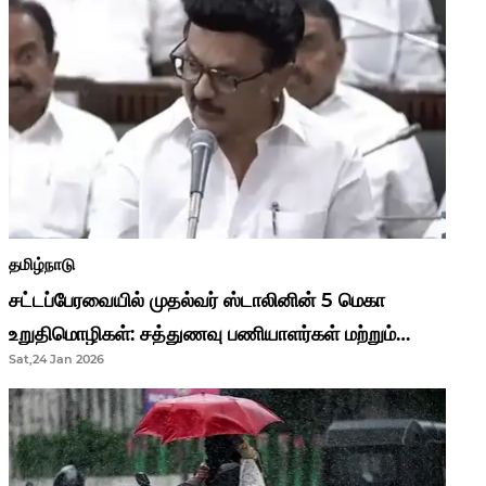
தமிழ்நாடு
சட்டப்பேரவையில் முதல்வர் ஸ்டாலினின் 5 மெகா
உறுதிமொழிகள்: சத்துணவு பணியாளர்கள் மற்றும்
Sat,24 Jan 2026
ஆசிரியர்களுக்கு ஜாக்பாட்!