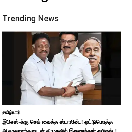
Trending News
தமிழ்நாடு
இபிஎஸ்-க்கு செக் வைத்த ஸ்டாலின்..! ஒட்டுமொத்த
ஆதரவாளர்களுடன் திமுகவில் இணைந்தார் ஓபிஎஸ்..!