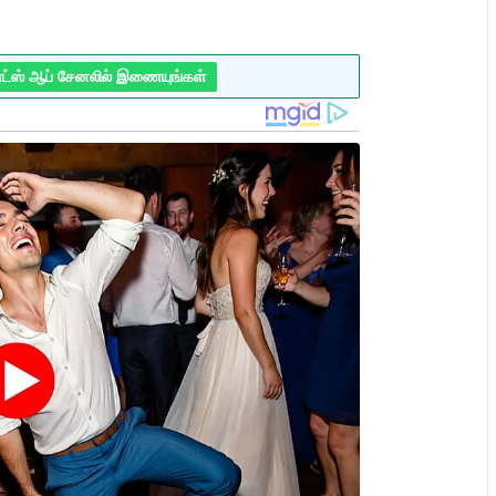
ாட்ஸ் ஆப் சேனலில் இணையுங்கள்