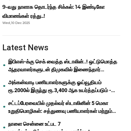
9-வது நாளாக தொடர்ந்த சிக்கல்: 14 இண்டிகோ
விமானங்கள் ரத்து..!
Wed,10 Dec 2025
Latest News
இபிஎஸ்-க்கு செக் வைத்த ஸ்டாலின்..! ஒட்டுமொத்த
ஆதரவாளர்களுடன் திமுகவில் இணைந்தார்
ஓபிஎஸ்..!
அங்கன்வாடி பணியாளர்களுக்கு ஓய்வூதியம்
ரூ.2000ல் இருந்து ரூ.3,400 ஆக உயர்த்தப்படும் -
முதல்வர் மு.க.ஸ்டாலின்..!
சட்டப்பேரவையில் முதல்வர் ஸ்டாலினின் 5 மெகா
உறுதிமொழிகள்: சத்துணவு பணியாளர்கள் மற்றும்
ஆசிரியர்களுக்கு ஜாக்பாட்!
நாளை சென்னை உட்பட 7