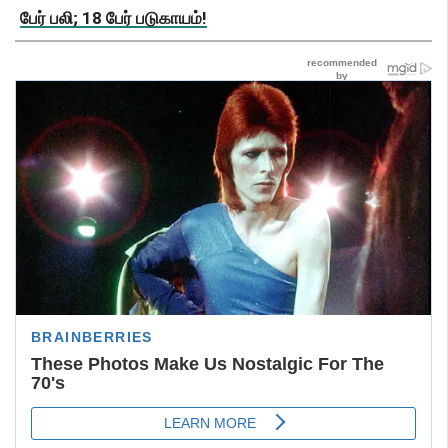
பேர் பலி; 18 பேர் படுகாயம்!