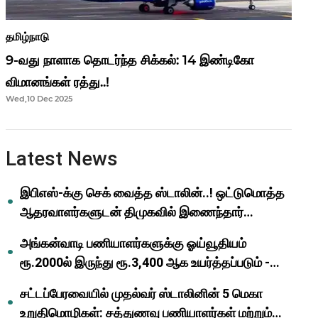
தமிழ்நாடு
9-வது நாளாக தொடர்ந்த சிக்கல்: 14 இண்டிகோ
விமானங்கள் ரத்து..!
Wed,10 Dec 2025
Latest News
இபிஎஸ்-க்கு செக் வைத்த ஸ்டாலின்..! ஒட்டுமொத்த
ஆதரவாளர்களுடன் திமுகவில் இணைந்தார்
ஓபிஎஸ்..!
அங்கன்வாடி பணியாளர்களுக்கு ஓய்வூதியம்
ரூ.2000ல் இருந்து ரூ.3,400 ஆக உயர்த்தப்படும் -
முதல்வர் மு.க.ஸ்டாலின்..!
சட்டப்பேரவையில் முதல்வர் ஸ்டாலினின் 5 மெகா
உறுதிமொழிகள்: சத்துணவு பணியாளர்கள் மற்றும்