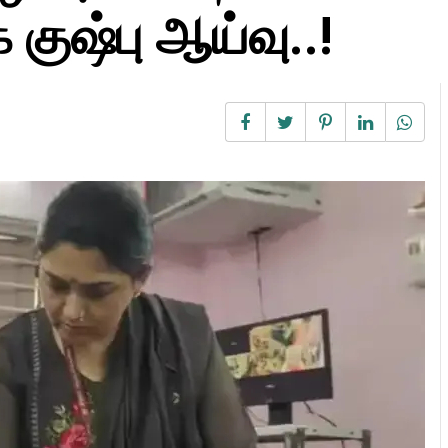
குஷ்பு ஆய்வு..!