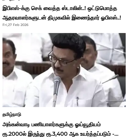
இபிஎஸ்-க்கு செக் வைத்த ஸ்டாலின்..! ஒட்டுமொத்த
ஆதரவாளர்களுடன் திமுகவில் இணைந்தார் ஓபிஎஸ்..!
Fri,27 Feb 2026
தமிழ்நாடு
அங்கன்வாடி பணியாளர்களுக்கு ஓய்வூதியம்
ரூ.2000ல் இருந்து ரூ.3,400 ஆக உயர்த்தப்படும் -