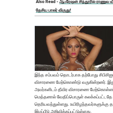
Also Read -
ஆபரேஷன் சிந்தூரில் ராணுவ வீ
தேசிய பாலர் விருது!
இந்த சம்பவம் தொடர்பாக தற்போது சிபிசிஐட
விசாரணை மேற்கொண்டு வருகின்றனர். இது
அவர்களிடம் தீவிர விசாரணை மேற்கொள்ளப்ப
மெத்தனால் வேதிப்பொருள் கலக்கப்பட்டதே 
தெரியவந்துள்ளது. உயிரிழந்தவர்களுக்கு தமி
இழப்பீடு அறிவிக்கப்பட்டுள்ளது.