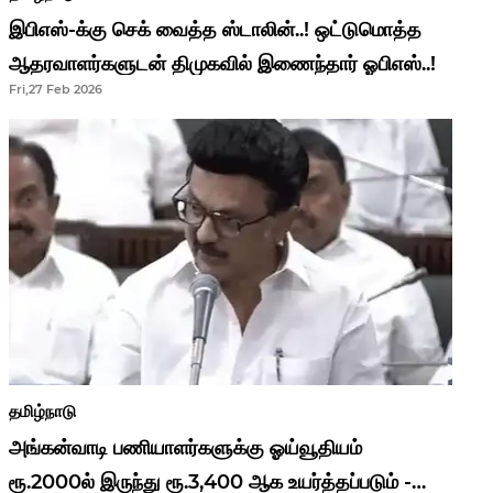
இபிஎஸ்-க்கு செக் வைத்த ஸ்டாலின்..! ஒட்டுமொத்த
ஆதரவாளர்களுடன் திமுகவில் இணைந்தார் ஓபிஎஸ்..!
Fri,27 Feb 2026
தமிழ்நாடு
அங்கன்வாடி பணியாளர்களுக்கு ஓய்வூதியம்
ரூ.2000ல் இருந்து ரூ.3,400 ஆக உயர்த்தப்படும் -