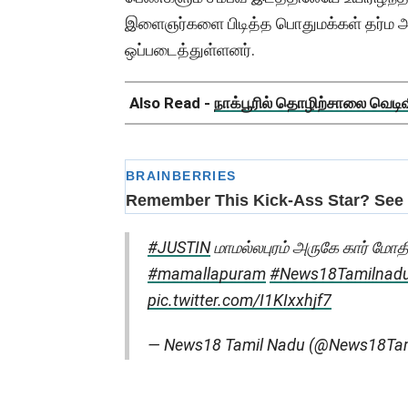
இளைஞர்களை பிடித்த பொதுமக்கள் தர்ம அ
ஒப்படைத்துள்ளனர்.
Also Read -
நாக்பூரில் தொழிற்சாலை வெடிவிப
#JUSTIN
மாமல்லபுரம் அருகே கார் மோதி
#mamallapuram
#News18Tamilnad
pic.twitter.com/I1KIxxhjf7
— News18 Tamil Nadu (@News18Ta