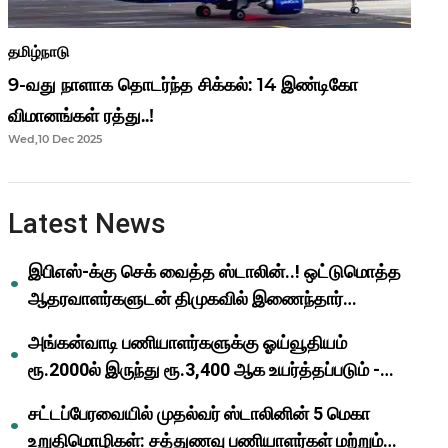
தமிழ்நாடு
9-வது நாளாக தொடர்ந்த சிக்கல்: 14 இண்டிகோ
விமானங்கள் ரத்து..!
Wed,10 Dec 2025
Latest News
இபிஎஸ்-க்கு செக் வைத்த ஸ்டாலின்..! ஒட்டுமொத்த
ஆதரவாளர்களுடன் திமுகவில் இணைந்தார்
ஓபிஎஸ்..!
அங்கன்வாடி பணியாளர்களுக்கு ஓய்வூதியம்
ரூ.2000ல் இருந்து ரூ.3,400 ஆக உயர்த்தப்படும் -
முதல்வர் மு.க.ஸ்டாலின்..!
சட்டப்பேரவையில் முதல்வர் ஸ்டாலினின் 5 மெகா
உறுதிமொழிகள்: சத்துணவு பணியாளர்கள் மற்றும்