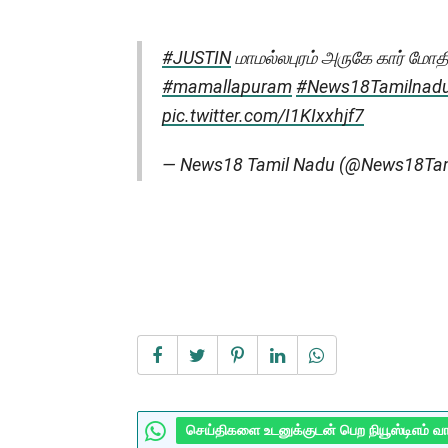
#JUSTIN
மாமல்லபுரம் அருகே கார் மோதி
#mamallapuram
#News18Tamilnad
pic.twitter.com/I1KIxxhjf7
— News18 Tamil Nadu (@News18Ta
செய்திகளை உடனுக்குடன் பெற நியூஸ்டிஎம் வ