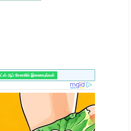
ாட்ஸ் ஆப் சேனலில் இணையுங்கள்