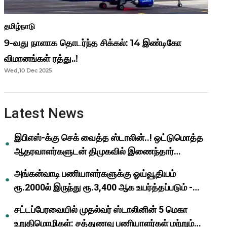
தமிழ்நாடு
9-வது நாளாக தொடர்ந்த சிக்கல்: 14 இண்டிகோ
விமானங்கள் ரத்து..!
Wed,10 Dec 2025
Latest News
இபிஎஸ்-க்கு செக் வைத்த ஸ்டாலின்..! ஒட்டுமொத்த
ஆதரவாளர்களுடன் திமுகவில் இணைந்தார்
ஓபிஎஸ்..!
அங்கன்வாடி பணியாளர்களுக்கு ஓய்வூதியம்
ரூ.2000ல் இருந்து ரூ.3,400 ஆக உயர்த்தப்படும் -
முதல்வர் மு.க.ஸ்டாலின்..!
சட்டப்பேரவையில் முதல்வர் ஸ்டாலினின் 5 மெகா
உறுதிமொழிகள்: சத்துணவு பணியாளர்கள் மற்றும்