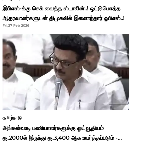
இபிஎஸ்-க்கு செக் வைத்த ஸ்டாலின்..! ஒட்டுமொத்த
ஆதரவாளர்களுடன் திமுகவில் இணைந்தார் ஓபிஎஸ்..!
Fri,27 Feb 2026
தமிழ்நாடு
அங்கன்வாடி பணியாளர்களுக்கு ஓய்வூதியம்
ரூ.2000ல் இருந்து ரூ.3,400 ஆக உயர்த்தப்படும் -