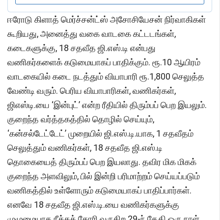
ஈரோடு கிளாத் மெர்ச்சன்ட்ஸ் அசோசியேசன் நிர்வாகிகள்
கூறியது, அனைத்து வகை வாடகை கட்டடங்கள்,
கடைகளுக்கு, 18 சதவீத ஜி.எஸ்.டி என்பது
வணிகர்களைக் கடுமையாகப் பாதிக்கும். ரூ.10 ஆயிரம்
வாடகையில் கடை நடத்தும் வியாபாரி ரூ.1,800 செலுத்த
வேண்டி வரும். பெரிய வியாபாரிகள், வணிகர்கள்,
ஜிஎஸ்டி.யை ‘இன்புட்’ என்ற ரீதியில் திரும்பப் பெற இயலும்.
குறைந்த வர்த்தகத்தில் தொழில் செய்யும்,
‘கன்சல்டேட்டேட்’ முறையில் ஜி.எஸ்.டி.யாக, 1 சதவீதம்
செலுத்தும் வணிகர்கள், 18 சதவீத ஜி.எஸ்.டி
தொகையைத் திரும்பப் பெற இயலாது. தவிர மிக மிகக்
குறைந்த அளவிலும், பில் இன்றி பரிமாற்றம் செய்யப்படும்
வணிகத்தில் உள்ளோரும் கடுமையாகப் பாதிப்பார்கள்.
எனவே 18 சதவீத ஜி.எஸ்.டி.யை வணிகர்களுக்கு
முழுமையாக நீக்கக் கோரி வருகிற 29-ந் தேதி ஒரு நாள்