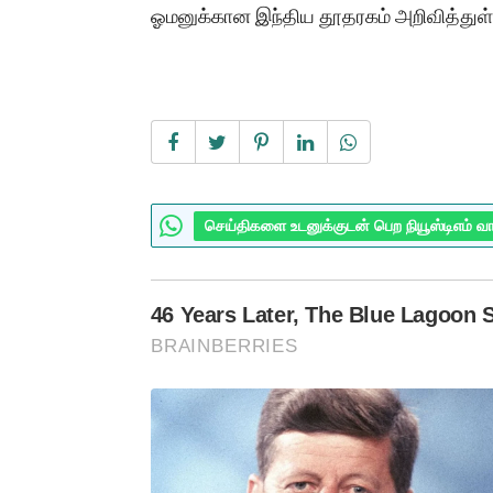
ஓமனுக்கான இந்திய தூதரகம் அறிவித்துள்
செய்திகளை உடனுக்குடன் பெற நியூஸ்டிஎம் வ