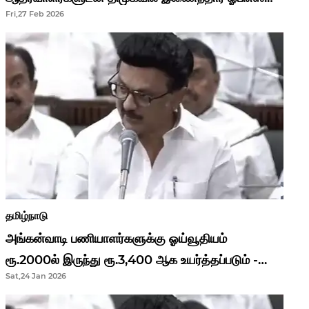
Fri,27 Feb 2026
தமிழ்நாடு
அங்கன்வாடி பணியாளர்களுக்கு ஓய்வூதியம்
ரூ.2000ல் இருந்து ரூ.3,400 ஆக உயர்த்தப்படும் -
Sat,24 Jan 2026
முதல்வர் மு.க.ஸ்டாலின்..!