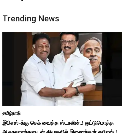
Trending News
தமிழ்நாடு
இபிஎஸ்-க்கு செக் வைத்த ஸ்டாலின்..! ஒட்டுமொத்த
ஆதரவாளர்களுடன் திமுகவில் இணைந்தார் ஓபிஎஸ்..!