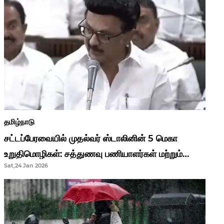
தமிழ்நாடு
சட்டப்பேரவையில் முதல்வர் ஸ்டாலினின் 5 மெகா
உறுதிமொழிகள்: சத்துணவு பணியாளர்கள் மற்றும்
Sat,24 Jan 2026
ஆசிரியர்களுக்கு ஜாக்பாட்!