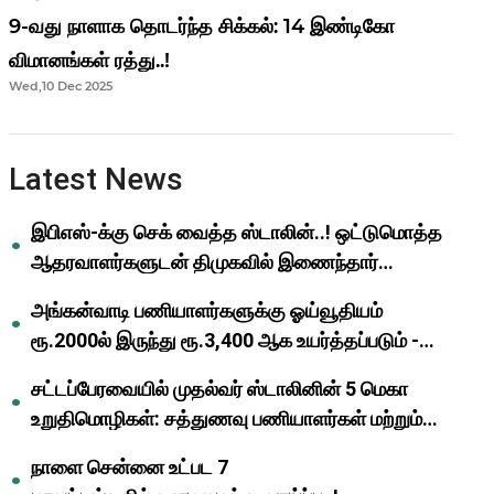
9-வது நாளாக தொடர்ந்த சிக்கல்: 14 இண்டிகோ
விமானங்கள் ரத்து..!
Wed,10 Dec 2025
Latest News
இபிஎஸ்-க்கு செக் வைத்த ஸ்டாலின்..! ஒட்டுமொத்த
ஆதரவாளர்களுடன் திமுகவில் இணைந்தார்
ஓபிஎஸ்..!
அங்கன்வாடி பணியாளர்களுக்கு ஓய்வூதியம்
ரூ.2000ல் இருந்து ரூ.3,400 ஆக உயர்த்தப்படும் -
முதல்வர் மு.க.ஸ்டாலின்..!
சட்டப்பேரவையில் முதல்வர் ஸ்டாலினின் 5 மெகா
உறுதிமொழிகள்: சத்துணவு பணியாளர்கள் மற்றும்
ஆசிரியர்களுக்கு ஜாக்பாட்!
நாளை சென்னை உட்பட 7