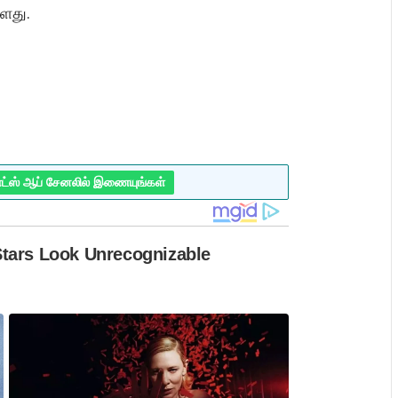
ளது.
ாட்ஸ் ஆப் சேனலில் இணையுங்கள்