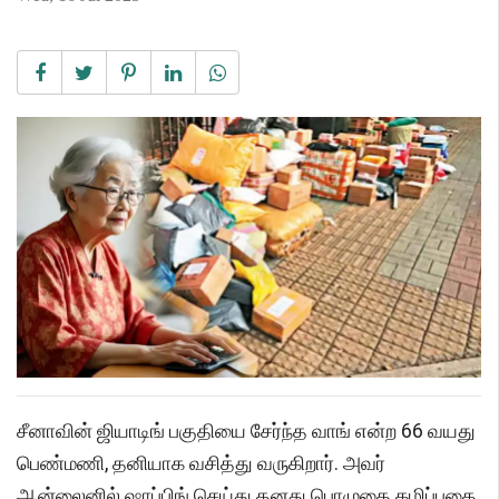
சீனாவின் ஜியாடிங் பகுதியை சேர்ந்த வாங் என்ற 66 வயது
பெண்மணி, தனியாக வசித்து வருகிறார். அவர்
ஆன்லைனில் ஷாப்பிங் செய்து தனது பொழுதை கழிப்பதை