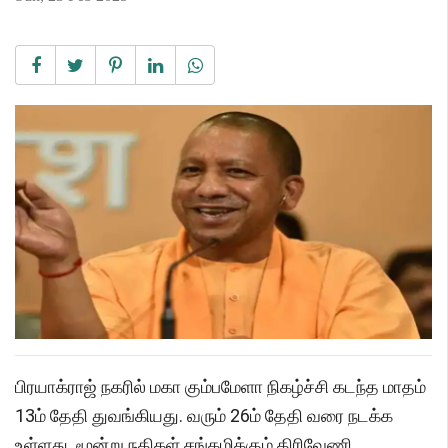
பிரயாக்ராஜ் நகரில் மகா கும்பமேளா நிகழ்ச்சி கடந்த மாதம்
13ம் தேதி துவங்கியது. வரும் 26ம் தேதி வரை நடக்க
உள்ளது. மூன்று நதிகள் சங்கமிக்கும் திரிவேணி