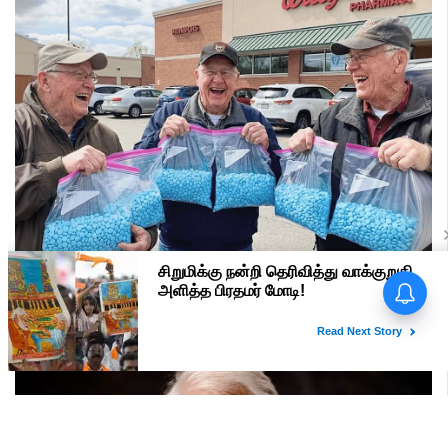
பிரதமர் மோடி வருகை -
மதுரையில் 'Go Back Modi'
போஸ்டர்களால் பரபரப்பு!