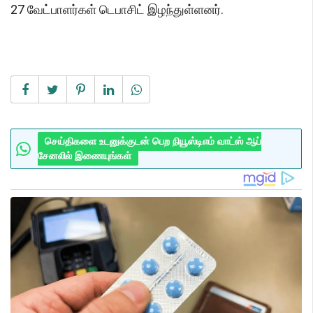
27 வேட்பாளர்கள் டெபாசிட் இழந்துள்ளனர்.
செய்திகளை உடனுக்குடன் பெற நியூஸ்டிஎம் வாட்ஸ் ஆப்
சேனலில் இணையுங்கள்