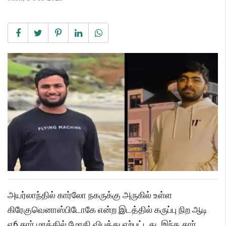
அயர்லாந்தில் கார்லோ நகருக்கு அருகில் உள்ள
கிரேகுவெனாஸ்பிடோகே என்ற இடத்தில் கருப்பு நிற ஆடி
ஏ6 கார் மரத்தில் மோதி விபத்து ஏற்பட்டது. இந்த கார்