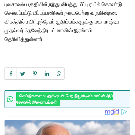
புவசாவல் பகுதியிலிருந்து விபத்து மீட்பு ரயில் கொண்டு
செல்லப்பட்டு மீட்புப்பணிகள் நடைபெற்று வருகின்றன.
விபத்தில் உயிரிழந்தோர் குடும்பங்களுக்கு மகாராஷ்டிர
முதல்வர் தேவேந்திர பட்னாவிஸ் இரங்கல்
தெரிவித்துள்ளார்.
செய்திகளை உடனுக்குடன் பெற நியூஸ்டிஎம் வாட்ஸ் ஆப்
சேனலில் இணையுங்கள்