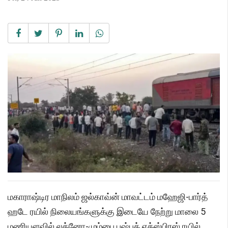
மகாராஷ்டிர மாநிலம் ஜல்காவ்ன் மாவட்டம் மஹேஜி-பார்த்
ஹடே ரயில் நிலையங்களுக்கு இடையே நேற்று மாலை 5
மணியளவில் லக்னோ-மும்பை புஷ்பக் எக்ஸ்பிரஸ் ரயில்