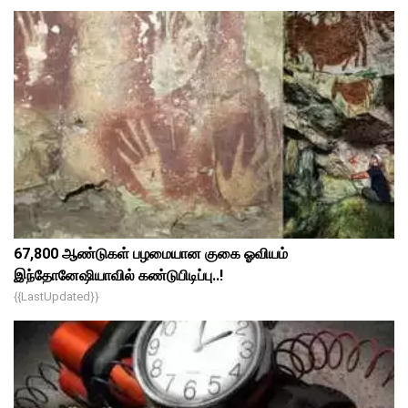
67,800 ஆண்டுகள் பழமையான குகை ஓவியம்
இந்தோனேஷியாவில் கண்டுபிடிப்பு..!
{{lastUpdated}}