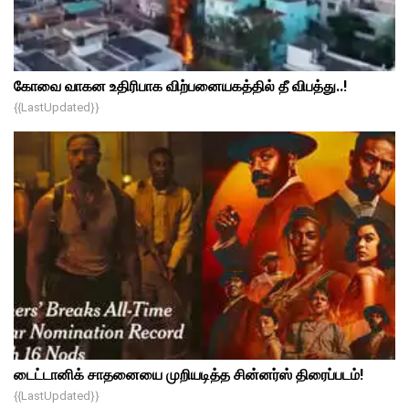
கோவை வாகன உதிரிபாக விற்பனையகத்தில் தீ விபத்து..!
{{lastUpdated}}
டைட்டானிக் சாதனையை முறியடித்த சின்னர்ஸ் திரைப்படம்!
{{lastUpdated}}