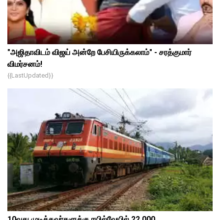
"அஜிதாவிடம் விஜய் அன்றே பேசியிருக்கலாம்" - சரத்குமார்
விமர்சனம்!
{{lastUpdated}}
10வது முடித்தவர்களுக்கு ரயில்வேயில் 22,000