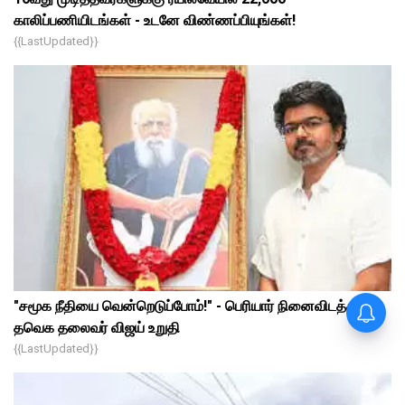
காலிப்பணியிடங்கள் - உடனே விண்ணப்பியுங்கள்!
{{lastUpdated}}
"சமூக நீதியை வென்றெடுப்போம்!" - பெரியார் நினைவிடத்தில்
தவெக தலைவர் விஜய் உறுதி
{{lastUpdated}}