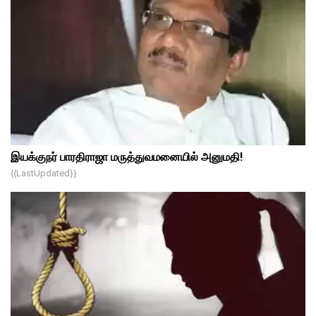
இயக்குநர் பாரதிராஜா மருத்துவமனையில் அனுமதி!
{{lastUpdated}}