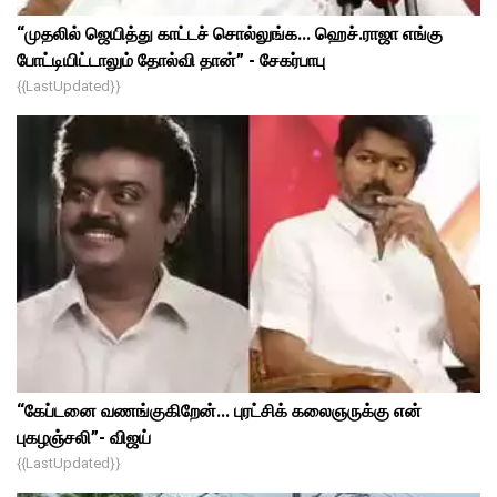
“முதலில் ஜெயித்து காட்டச் சொல்லுங்க... ஹெச்.ராஜா எங்கு
போட்டியிட்டாலும் தோல்வி தான்” - சேகர்பாபு
{{lastUpdated}}
“கேப்டனை வணங்குகிறேன்... புரட்சிக் கலைஞருக்கு என்
புகழஞ்சலி”- விஜய்
{{lastUpdated}}