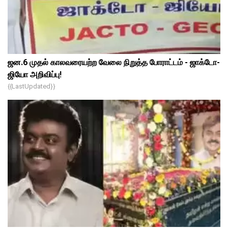
ஜன.6 முதல் காலவரையற்ற வேலை நிறுத்த போராட்டம் - ஜாக்டோ-
ஜியோ அறிவிப்பு!
{{lastUpdated}}