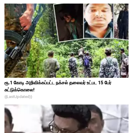
ரூ.1 கோடி அறிவிக்கப்பட்ட நக்சல் தலைவர் உட்பட 15 பேர்
சுட்டுக்கொலை!
{{lastUpdated}}