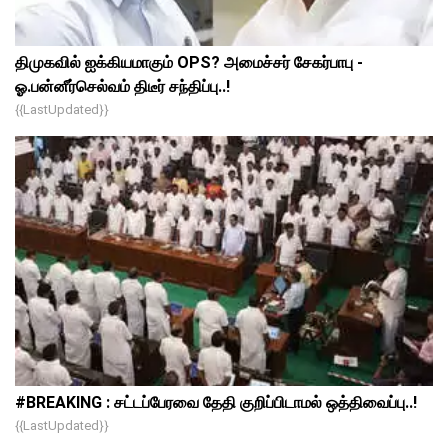
திமுகவில் ஐக்கியமாகும் OPS? அமைச்சர் சேகர்பாபு -
ஓ.பன்னீர்செல்வம் திடீர் சந்திப்பு..!
{{lastUpdated}}
#BREAKING : சட்டப்பேரவை தேதி குறிப்பிடாமல் ஒத்திவைப்பு..!
{{lastUpdated}}