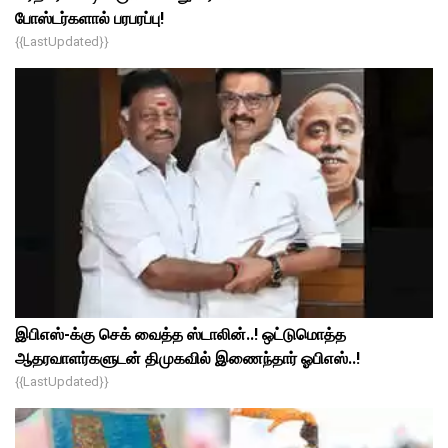
போஸ்டர்களால் பரபரப்பு!
{{lastUpdated}}
இபிஎஸ்-க்கு செக் வைத்த ஸ்டாலின்..! ஒட்டுமொத்த
ஆதரவாளர்களுடன் திமுகவில் இணைந்தார் ஓபிஎஸ்..!
{{lastUpdated}}