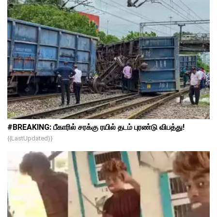
#BREAKING: பீகாரில் சரக்கு ரயில் தடம் புரண்டு விபத்து!
{{lastUpdated}}