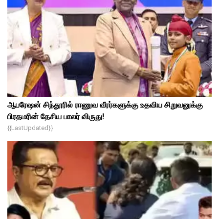
ஆபரேஷன் சிந்தூரில் ராணுவ வீரர்களுக்கு உதவிய சிறுவனுக்கு
பிரதமரின் தேசிய பாலர் விருது!
{{lastUpdated}}