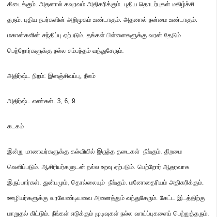
கிடைக்கும்
.
அதனால் கவுரவம் அதிகரிக்கும்
.
புதிய தொடர்புகள் மகிழ்ச்சி
தரும்
.
புதிய நபர்களின் அறிமுகம் உண்டாகும்
.
அதனால் நன்மை உண்டாகும்
.
மகான்களின் சந்திப்பு ஏற்படும்
.
தங்கள் பிள்ளைகளுக்கு வரன் தேடும்
பெற்றோர்களுக்கு நல்ல சம்பந்தம் வந்துசேரும்
.
அதிர்ஷ்ட நிறம்
:
இளஞ்சிவப்பு
,
நீலம்
அதிர்ஷ்ட எண்கள்
: 3,
6
,
9
கடகம்
இன்று மாணவர்களுக்கு கல்வியில் இருந்த தடைகள் நீங்கும்
.
திறமை
வெளிப்படும்
.
ஆசிரியர்களுடன் நல்ல உறவு ஏற்படும்
.
பெற்றோர் ஆதரவாக
இருப்பார்கள்
.
துன்பமும்
,
தொல்லையும் நீங்கும்
.
மனோதைரியம் அதிகரிக்கும்
.
ஊழியர்களுக்கு வரவேண்டியவை அனைத்தும் வந்துசேரும்
.
கேட்ட இடத்திற்கு
மாறுதல் கிட்டும்
.
நீங்கள் எடுக்கும் முடிவுகள் நல்ல வாய்ப்புகளைப் பெற்றுத்தரும்
.