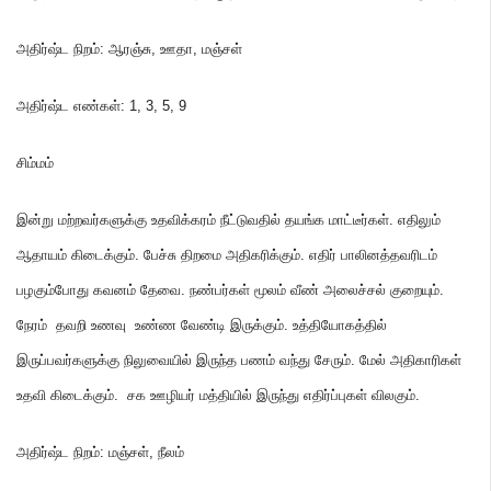
அதிர்ஷ்ட நிறம்
:
ஆரஞ்சு
,
ஊதா
,
மஞ்சள்
அதிர்ஷ்ட எண்கள்
: 1,
3
,
5
,
9
சிம்மம்
இன்று மற்றவர்களுக்கு உதவிக்கரம் நீட்டுவதில் தயங்க மாட்டீர்கள்
.
எதிலும்
ஆதாயம் கிடைக்கும்
.
பேச்சு திறமை அதிகரிக்கும்
.
எதிர் பாலினத்தவரிடம்
பழகும்போது கவனம் தேவை
.
நண்பர்கள் மூலம் வீண் அலைச்சல் குறையும்
.
நேரம் தவறி உணவு உண்ண வேண்டி இருக்கும்
.
உத்தியோகத்தில்
இருப்பவர்களுக்கு நிலுவையில் இருந்த பணம் வந்து சேரும்
.
மேல் அதிகாரிகள்
உதவி கிடைக்கும்
.
சக ஊழியர் மத்தியில் இருந்து எதிர்ப்புகள் விலகும்
.
அதிர்ஷ்ட நிறம்
:
மஞ்சள்
,
நீலம்