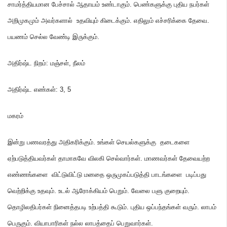
சாமர்த்தியமான பேச்சால் ஆதாயம் உண்டாகும்
.
பெண்களுக்கு புதிய நபர்கள்
அறிமுகமும் அவர்களால் உதவியும் கிடைக்கும்
.
எதிலும் எச்சரிக்கை தேவை
.
பயணம் செல்ல வேண்டி இருக்கும்
.
அதிர்ஷ்ட நிறம்
:
மஞ்சள்
,
நீலம்
அதிர்ஷ்ட எண்கள்
: 3,
5
மகரம்
இன்று பணவரத்து அதிகரிக்கும்
.
உங்கள் செயல்களுக்கு தடைகளை
ஏற்படுத்தியவர்கள் தாமாகவே விலகி செல்வார்கள்
.
மாணவர்கள் தேவையற்ற
எண்ணங்களை விட்டுவிட்டு மனதை ஒருமுகப்படுத்தி பாடங்களை படிப்பது
வெற்றிக்கு உதவும்
.
உடல் ஆரோக்கியம் பெறும்
.
வேலை பளு குறையும்
.
தொழிலதிபர்கள் நினைத்தபடி உற்பத்தி கூடும்
.
புதிய ஒப்பந்தங்கள் வரும்
.
லாபம்
பெருகும்
.
வியாபாரிகள் நல்ல லாபத்தைப் பெறுவார்கள்
.