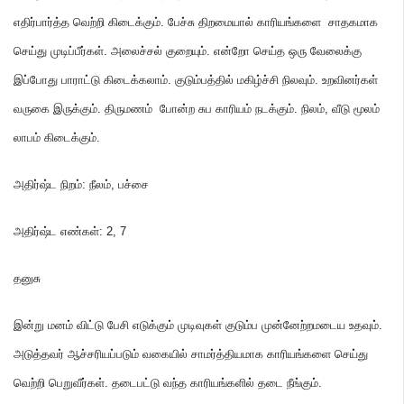
எதிர்பார்த்த வெற்றி கிடைக்கும்
.
பேச்சு திறமையால் காரியங்களை சாதகமாக
செய்து முடிப்பீர்கள்
.
அலைச்சல் குறையும்
.
என்றோ செய்த ஒரு வேலைக்கு
இப்போது பாராட்டு கிடைக்கலாம்
.
குடும்பத்தில் மகிழ்ச்சி நிலவும்
.
உறவினர்கள்
வருகை இருக்கும்
.
திருமணம் போன்ற சுப காரியம் நடக்கும்
.
நிலம்
,
வீடு மூலம்
லாபம் கிடைக்கும்
.
அதிர்ஷ்ட நிறம்
:
நீலம்
,
பச்சை
அதிர்ஷ்ட எண்கள்
: 2,
7
தனுசு
இன்று மனம் விட்டு பேசி எடுக்கும் முடிவுகள் குடும்ப முன்னேற்றமடைய உதவும்
.
அடுத்தவர் ஆச்சரியப்படும் வகையில் சாமர்த்தியமாக காரியங்களை செய்து
வெற்றி பெறுவீர்கள்
.
தடைபட்டு வந்த காரியங்களில் தடை நீங்கும்
.