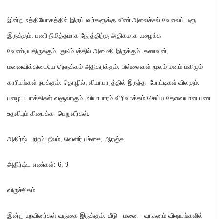
இன்று உத்தியோகத்தில் இருப்பவர்களுக்கு வீண் அலைச்சல் வேலைப் பளு
இருக்கும்
.
பணி நிமித்தமாக நேரத்திற்கு அதிகமாக உழைக்க
வேண்டியதிருக்கும்
.
குடும்பத்தில் அமைதி இருக்கும்
.
கணவன்
,
மனைவிக்கிடையே நெருக்கம் அதிகரிக்கும்
.
பிள்ளைகள் மூலம் மனம் மகிழும்
காரியங்கள் நடக்கும்
.
தொழில்
,
வியாபாரத்தில் இருந்த போட்டிகள் விலகும்
.
பழைய பாக்கிகள் வசூலாகும்
.
வியாபாரம் விரிவாக்கம் செய்ய தேவையான பண
உதவியும் கிடைக்க பெறுவீர்கள்
.
அதிர்ஷ்ட நிறம்
:
நீலம்
,
வெளிர் பச்சை
,
ஆரஞ்சு
அதிர்ஷ்ட எண்கள்
: 6,
9
விருச்சிகம்
இன்று உறவினர்கள் வருகை இருக்கும்
.
வீடு
-
மனை
-
வாகனம் விஷயங்களில்