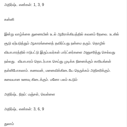
அதிர்ஷ்ட எண்கள்
: 1,
3
,
9
கன்னி
இன்று வாழ்க்கை துணையின் உடல் ஆரோக்கியத்தில் கவனம் தேவை
.
உடலில்
சூடு ஏற்படுத்தும் ஆகாரங்களைத் தவிர்ப்பது நன்மை தரும்
.
தொழில்
வியாபாரத்தில் ஈடுபட்டு இருப்பவர்கள் பார்ட்னர்களை அனுசரித்து செல்வது
நல்லது
.
வியாபாரம் தொடர்பாக செய்து முடிக்க நினைக்கும் காரியங்கள்
தள்ளிபோகலாம்
.
கணவன்
,
மனைவிக்கிடையே நெருக்கம் அதிகரிக்கும்
.
சுவையான உணவு கிடைக்கும்
.
மனோ பலம் கூடும்
அதிர்ஷ்ட நிறம்
:
மஞ்சள்
,
வெள்ளை
அதிர்ஷ்ட எண்கள்
: 3,
6
,
9
துலாம்