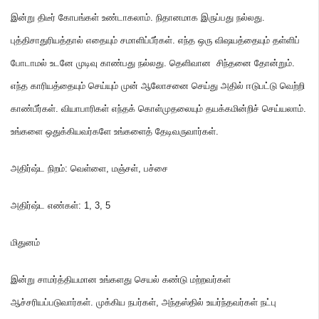
இன்று திடீர் கோபங்கள் உண்டாகலாம்
.
நிதானமாக இருப்பது நல்லது
.
புத்திசாதுரியத்தால் எதையும் சமாளிப்பீர்கள்
.
எந்த ஒரு விஷயத்தையும் தள்ளிப்
போடாமல் உடனே முடிவு காண்பது நல்லது
.
தெளிவான சிந்தனை தோன்றும்
.
எந்த காரியத்தையும் செய்யும் முன் ஆலோசனை செய்து அதில் ஈடுபட்டு வெற்றி
காண்பீர்கள்
.
வியாபாரிகள் எந்தக் கொள்முதலையும் தயக்கமின்றிச் செய்யலாம்
.
உங்களை ஒதுக்கியவர்களே உங்களைத் தேடிவருவார்கள்
.
அதிர்ஷ்ட நிறம்
:
வெள்ளை
,
மஞ்சள்
,
பச்சை
அதிர்ஷ்ட எண்கள்
: 1,
3
,
5
மிதுனம்
இன்று சாமர்த்தியமான உங்களது செயல் கண்டு மற்றவர்கள்
ஆச்சரியப்படுவார்கள்
.
முக்கிய நபர்கள்
,
அந்தஸ்தில் உயர்ந்தவர்கள் நட்பு