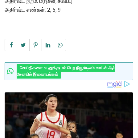
அதிர்ஷ்ட நிறம்: மஞ்சள், சிவப்பு
அதிர்ஷ்ட எண்கள்: 2, 6, 9
செய்திகளை உடனுக்குடன் பெற நியூஸ்டிஎம் வாட்ஸ் ஆப்
சேனலில் இணையுங்கள்